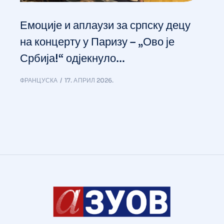
Емоције и аплаузи за српску децу
на концерту у Паризу – „Ово је
Србија!“ одјекнуло…
ФРАНЦУСКА
17. АПРИЛ 2026.