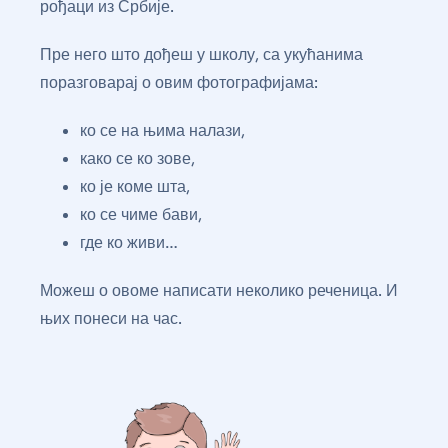
рођаци из Србије.
Пре него што дођеш у школу, са укућанима
поразговарај о овим фотографијама:
ко се на њима налази,
како се ко зове,
ко је коме шта,
ко се чиме бави,
где ко живи…
Можеш о овоме написати неколико реченица. И
њих понеси на час.