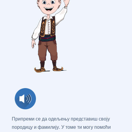
Припреми се да одељењу представиш своју
породицу и фамилију. У томе ти могу помоћи