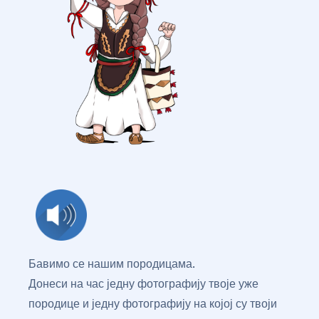
Бавимо се нашим породицама.
Донеси на час једну фотографију твоје уже
породице и једну фотографију на којој су твоји