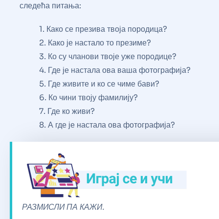
следећа питања:
1. Како се презива твоја породица?
2. Како је настало то презиме?
3. Ко су чланови твоје уже породице?
4. Где је настала ова ваша фотографија?
5. Где живите и ко се чиме бави?
6. Ко чини твоју фамилију?
7. Где ко живи?
8. А где је настала ова фотографија?
РАЗМИСЛИ ПА КАЖИ.