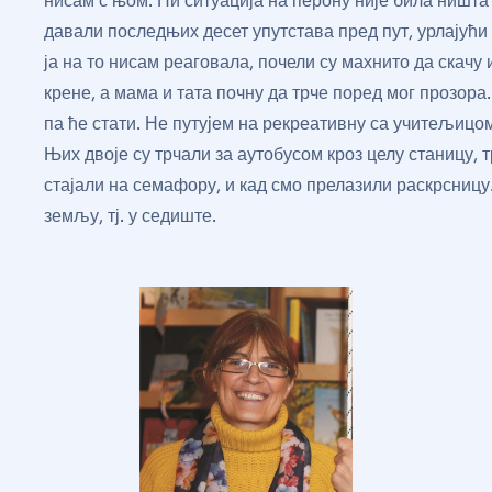
нисам с њом. Ни ситуација на перону није била ништа
давали последњих десет упутстава пред пут, урлајућ
ја на то нисам реаговала, почели су махнито да скачу 
крене, а мама и тата почну да трче поред мог прозора
па ће стати. Не путујем на рекреативну са учитељицо
Њих двоје су трчали за аутобусом кроз целу станицу, т
стајали на семафору, и кад смо прелазили раскрсниц
земљу, тј. у седиште.