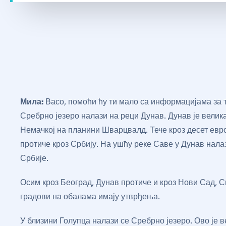
Мила:
Васо, помоћи ћу ти мало са информацијама за т
Сребрно језеро налази на реци Дунав. Дунав је велик
Немачкој на планини Шварцвалд. Тече кроз десет евр
протиче кроз Србију. На ушћу реке Саве у Дунав налаз
Србије.
Осим кроз Београд, Дунав протиче и кроз Нови Сад, 
градови на обалама имају утврђења.
У близини Голупца налази се Сребрно језеро. Ово је в