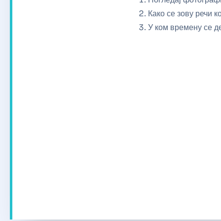
Како се зову речи к
У ком времену се д