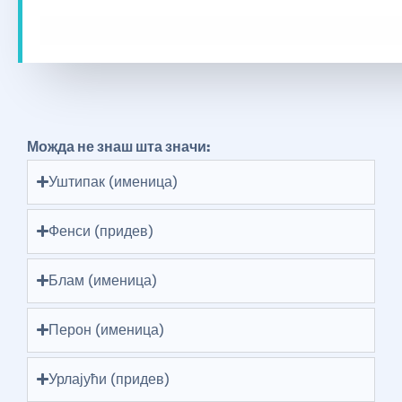
Можда не знаш шта значи:
Уштипак (именица)
Фенси (придев)
Блам (именица)
Перон (именица)
Урлајући (придев)