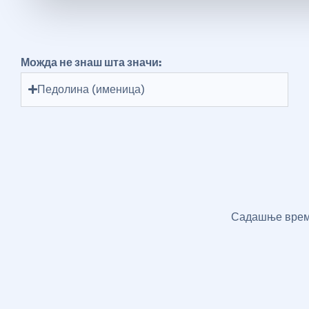
Можда не знаш шта значи:
Педолина (именица)
Садашње време