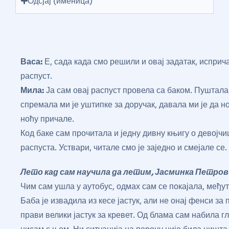
Одсјај (именица)
Васа:
Е, сада када смо решили и овај задатак, исприча
распуст.
Мила:
Ја сам овај распуст провела са баком. Пуштала 
спремала ми је уштипке за доручак, давала ми је да 
ноћу причале.
Код баке сам прочитала и једну дивну књигу о девој
распуста. Уствари, читале смо је заједно и смејале се.
Лето кад сам научила да летим, Јасминка Петро
Чим сам ушла у аутобус, одмах сам се покајала, међути
Баба је извадила из кесе јастук, али не онај фенси за 
прави велики јастук за кревет. Од блама сам набила г