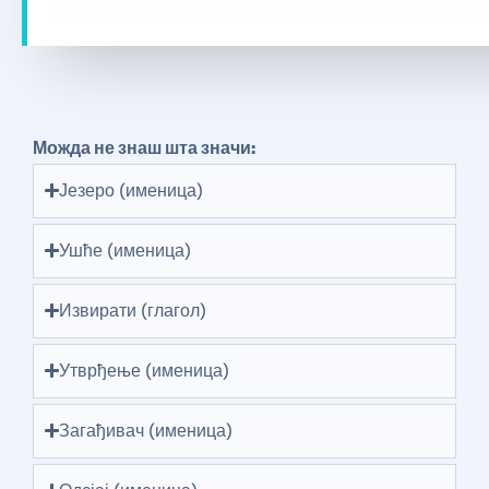
Можда не знаш шта значи:
Језеро (именица)
Ушће (именица)
Извирати (глагол)
Утврђење (именица)
Загађивач (именица)