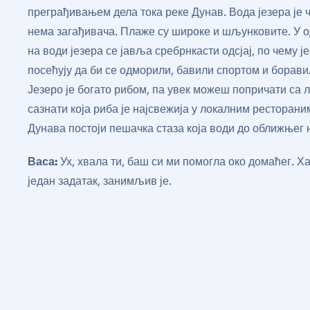
преграђивањем дела тока реке Дунав. Вода језера је ч
нема загађивача. Плаже су широке и шљунковите. У о
на води језера се јавља сребрнкасти одсјај, по чему ј
посећују да би се одморили, бавили спортом и борави
Језеро је богато рибом, па увек можеш попричати са 
сазнати која риба је најсвежија у локалним ресторани
Дунава постоји пешачка стаза која води до оближњег
Васа:
Ух, хвала ти, баш си ми помогла око домаћег. 
један задатак, занимљив је.