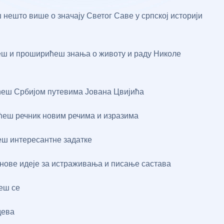
нешто више о значају Светог Саве у српској историји
и
ш и проширићеш знања о животу и раду Николе
еш Србијом путевима Јована Цвијића
еш речник новим речима и изразима
ш интересантне задатке
нове идеје за истраживања и писање састава
еш се
дева