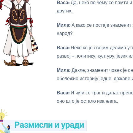
Васа:
Да, неко по чему се памти и
других.
Мила:
А како се постаје знаменит 
народ?
Васа:
Неко ко је својим делима у
развој – политику, културу, језик и
Мила:
Дакле, знаменит човек је она
обележио историју једне државе 
Васа:
И чији се траг и данас препо
оно што је остало иза њега.