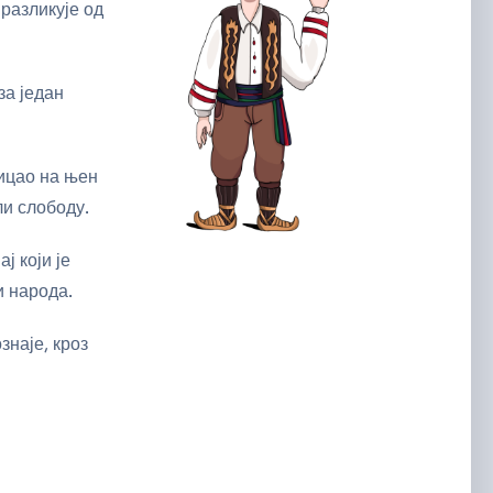
 разликује од
за један
тицао на њен
ли слободу.
ј који је
и народа.
знаје, кроз