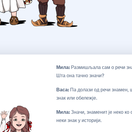
Мила:
Размишљала сам о речи зн
Шта она тачно значи?
Васа:
Па долази од речи знамен, 
знак или обележје.
Мила:
Значи, знаменит је неко ко 
неки знак у историји.