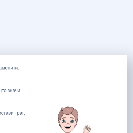
аменити.
што значи
остави траг,