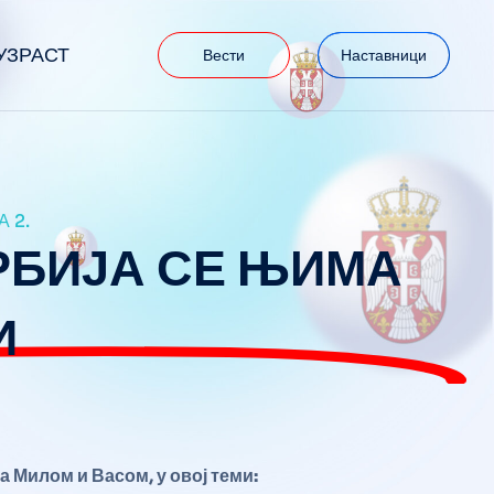
УЗРАСТ
Вести
Наставници
 2.
СРБИЈА СЕ ЊИМА
И
а Милом и Васом, у овој теми: