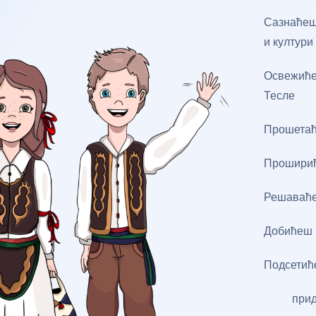
Сазнаћеш 
и култур
Освежиће
Тесле
Прошетаћ
Проширић
Решаваће
Добићеш 
Подсетић
при