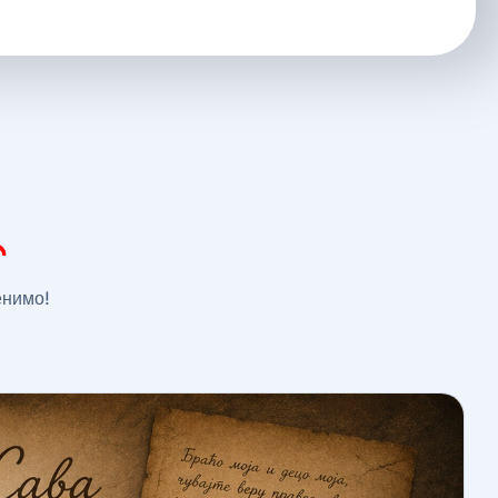
енимо!