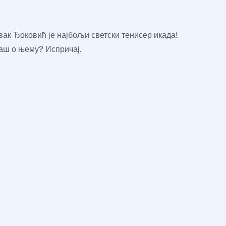
вак Ђоковић је најбољи светски тенисер икада!
аш о њему? Испричај.