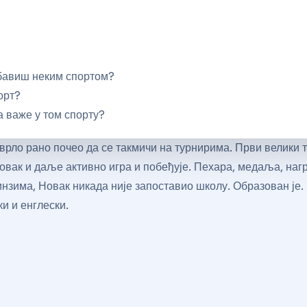
…
 бавиш неким спортом?
порт?
а важе у том спорту?
врло рано почео да се такмичи на турнирима. Први велики ту
Новак и даље активно игра и побеђује. Пехара, медаља, нагр
нзима, Новак никада није запоставио школу. Образован је. П
и и енглески.