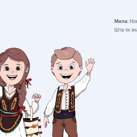
Мила
: Но
Шта ти зн