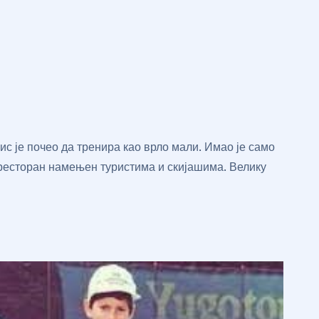
ис је почео да тренира као врло мали. Имао је само
 ресторан намењен туристима и скијашима. Велику