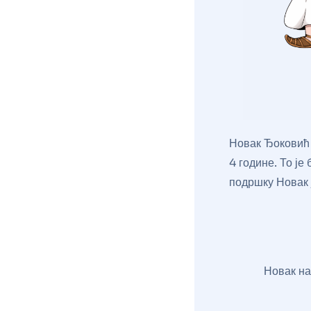
Новак Ђоковић ј
4 године. То ј
подршку Новак 
Новак на