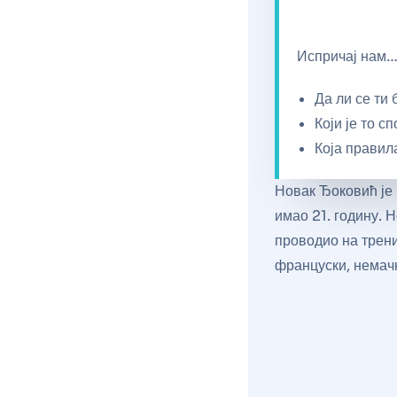
Испричај нам
Да ли се ти
Који је то с
Која правил
Новак Ђоковић је 
имао 21. годину. 
проводио на трени
француски, немачк