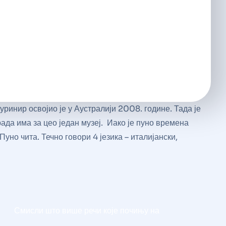
ринир освојио је у Аустралији 2008. године. Тада је
ада има за цео један музеј. Иако је пуно времена
уно чита. Течно говори 4 језика – италијански,
Смисли што више речи које почињу на