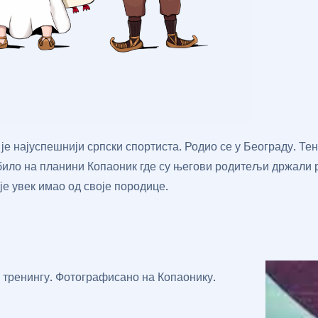
е најуспешнији српски спортиста. Родио се у Београду. Тен
е било на планини Копаоник где су његови родитељи држали
је увек имао од своје породице.
 тренингу. Фотографисано на Копаонику.