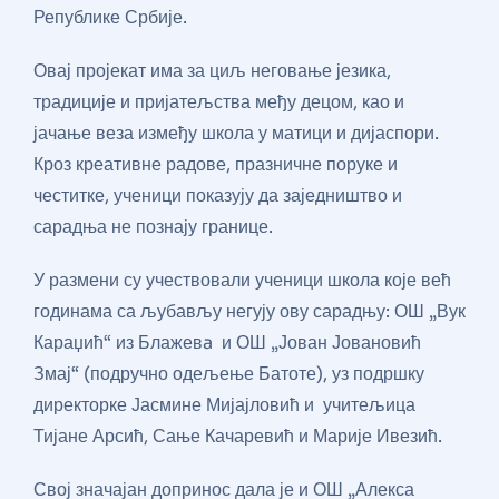
Републике Србије.
Овај пројекат има за циљ неговање језика,
традиције и пријатељства међу децом, као и
јачање веза између школа у матици и дијаспори.
Кроз креативне радове, празничне поруке и
честитке, ученици показују да заједништво и
сарадња не познају границе.
У размени су учествовали ученици школа које већ
годинама са љубављу негују ову сарадњу: ОШ „Вук
Караџић“ из Блажевa и ОШ „Јован Јовановић
Змај“ (подручно одељење Батоте), уз подршку
директорке Јасмине Мијајловић и учитељица
Тијане Арсић, Сање Качаревић и Марије Ивезић.
Свој значајан допринос дала је и ОШ „Алекса