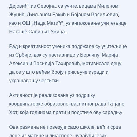
Дејовић“ из Севојна, са учитељицама Миленом
Жунић, Љиљаном Ракић и Бојаном Васиљевић,
као и ОШ „Нада Матић“, уз ангажовање учитељице
Наташе Савић из Ужица..
Рад и креативност ученика подржале су учитељице
из Србије, док су наставнице у Берлину, Марија
Алексић и Василија Тахировић, мотивисале децу
да се у што већем броју прикључе изради и
украшавању честитки.
Активност је реализована уз подршку
координаторке образовно-васпитног рада Татјане
Хот, која годинама прати и подстиче ову сарадњу.
Ова размена не повезује само школе, већ и срца
деце из матице и дијаспоре, чувајући језик,