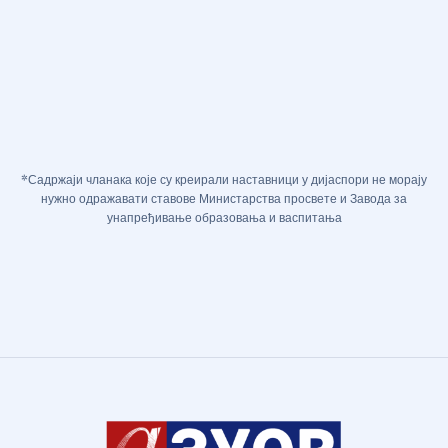
*Садржаји чланака које су креирали наставници у дијаспори не морају
нужно одражавати ставове Министарства просвете и Завода за
унапређивање образовања и васпитања