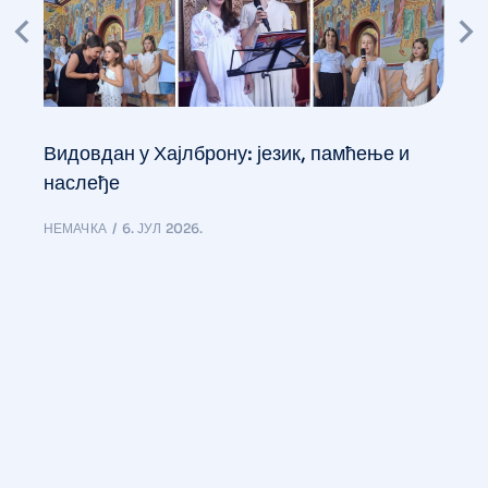
Видовдан у Хајлброну: језик, памћење и
наслеђе
НЕМАЧКА
6. ЈУЛ 2026.