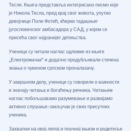
Тесле. Књига представља интегрисано писмо које
је Никола Тесла, пред крај свог живота, упутио
девојчици Поли Фотић, кћерки тадашњег
југословенског амбасадора у САД, у којем се
присећа свог најранијег детињства.
Ученици су читали наглас одломке из књиге
„Електромачак“ и додатно продубљивали стечена
знања о чувеном српском проналазачу.
У завршном делу, ученици су говорили о важности
и значају читања и богаћењу речника. Читањем
наглас побољшавамо разумевање и развијамо
активно слушање-закључак је свих присутних
ученика.
Захвални на овој лепој и поучној књизи и родитељи