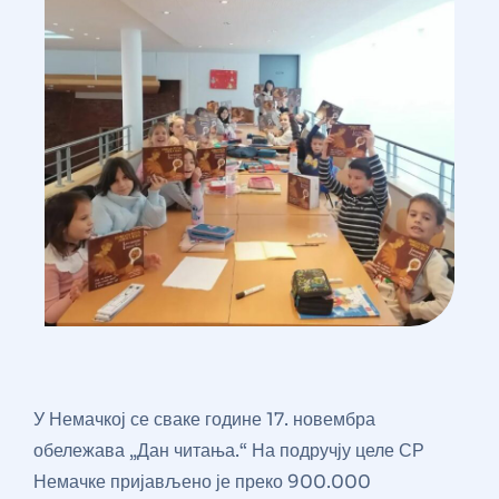
У Немачкој се сваке године 17. новембра
обележава „Дан читања.“ На подручју целе СР
Немачке пријављено је преко 900.000