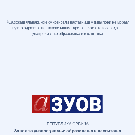
*Садржаји чланака које су креирали наставници у дијаспори не морају
нужно одражавати ставове Министарства просвете и Завода за
унапређивање образовања и васпитања
РЕПУБЛИКА СРБИЈА
Завод за унапређивање образовања и васпитања