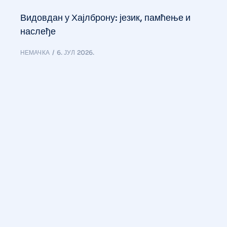
Видовдан у Хајлброну: језик, памћење и
наслеђе
НЕМАЧКА
6. ЈУЛ 2026.