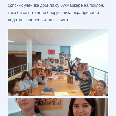
српских ученика добили су букмаркере на поклон,
како би се што већи број ученика охрабривао и
додатно заволео читање књига.