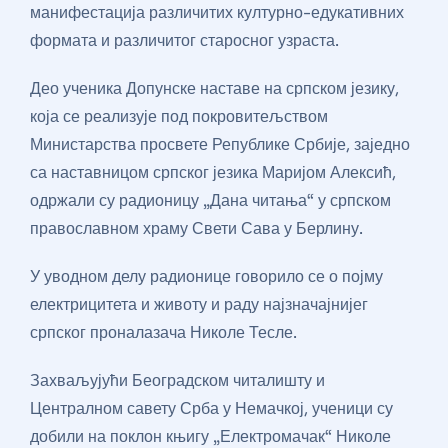
манифестација различитих културно-едукативних
формата и различитог старосног узраста.
Део ученика Допунске наставе на српском језику,
која се реализује под покровитељством
Министарства просвете Републике Србије, заједно
са наставницом српског језика Маријом Алексић,
одржали су радионицу „Дана читања“ у српском
православном храму Свети Сава у Берлину.
У уводном делу радионице говорило се о појму
електрицитета и животу и раду најзначајнијег
српског проналазача Николе Тесле.
Захваљујући Београдском читалишту и
Централном савету Срба у Немачкој, ученици су
добили на поклон књигу „Електромачак“ Николе