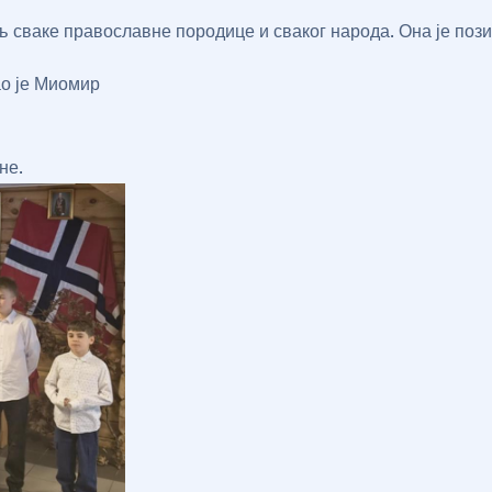
 сваке православне породице и сваког народа. Она је пози
ао је Миомир
не.