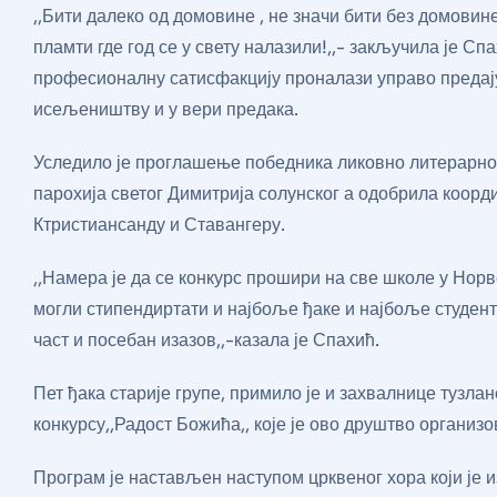
,,Бити далеко од домовине , не значи бити без домовин
пламти где год се у свету налазили!,,- закључила је Спа
професионалну сатисфакцију проналази управо предај
исељеништву и у вери предака.
Уследило је проглашење победника ликовно литерарног 
парохија светог Димитрија солунског а одобрила коорди
Ктристиансанду и Ставангеру.
,,Намера је да се конкурс прошири на све школе у Норве
могли стипендиртати и најбоље ђаке и најбоље студенте
част и посебан изазов,,-казала је Спахић.
Пет ђака старије групе, примило је и захвалнице тузла
конкурсу,,Радост Божића,, које је ово друштво органи
Програм је настављен наступом црквеног хора који је и