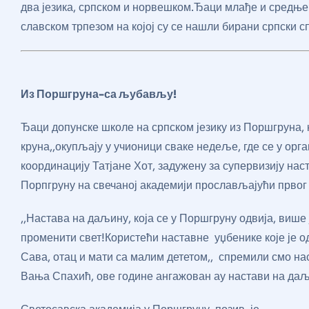
два језика, српском и норвешком.Ђаци млађе и средње 
славском трпезом на којој су се нашли бирани српски с
Из Поршгруна-са љубављу!
Ђаци допунске школе на српском језику из Поршгруна,
круна,,окупљају у учионици сваке недеље, где се у орг
координацију Татјане Хот, задужену за супервизију наст
Порпгруну на свечаној академији прослављајући првог 
,,Настава на даљину, која се у Поршгруну одвија, више
променити свет!Користећи наставне уџбенике које је одо
Сава, отац и мати са малим дететом,, спремили смо нас
Вања Спахић, ове године ангажован ау настави на даљ