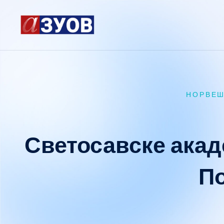
content
НОРВЕШ
Светосавске акад
П