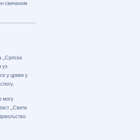
ен свечаном
 ,,Српска
 уз
се у цркви у
слогу.
е могу
екст ,,Свети
задовољство