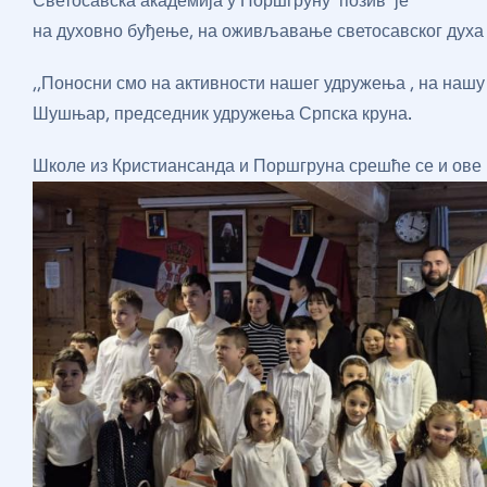
Светосавска академија у Поршгруну позив је
на духовно буђење, на оживљавање светосавског духа у
,,Поносни смо на активности нашег удружења , на нашу 
Шушњар, председник удружења Српска круна.
Школе из Кристиансанда и Поршгруна срешће се и ове 