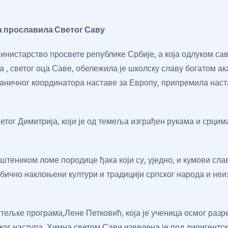
 прославила Светог Саву
Министарство просвете републике Србије, а која одлуком с
 , светог оца Саве, обележила је школску славу богатом ак
, званичног координатора наставе за Европу, припремила на
етог Димитрија, који је од темеља изграђен рукама и срци
теником ломе породице ђака који су, уједно, и кумови слав
обично наклоњени култури и традицији српског народа и неи
ељке програма,Лене Петковић, која је ученица осмог разред
ског наступа. Химна светом Сави изведена је под диригент