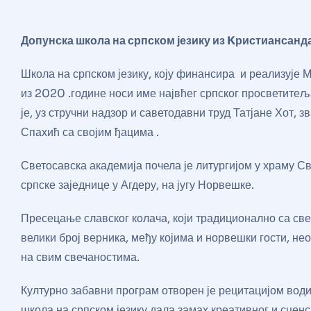
Допунска школа на српском језику из
K
ристиансанда
Школа на српском језику, коју финансира и реализује 
из 2020 .године носи име највћег српског просветитеља
је, уз стручни надзор и саветодавни труд Татјане Хот
Спахић са својим ђацима .
Светосавска академија почела је литургијом у храму Св
српске заједнице у Агдеру, на југу Норвешке.
Пресецање славског колача, који традиционално са свеш
велики број верника, међу којима и норвешки гости, не
на свим свечаностима.
Културно забавни програм отворен је рецитацијом водит
школа на српском језику дала замах креативног и сцен