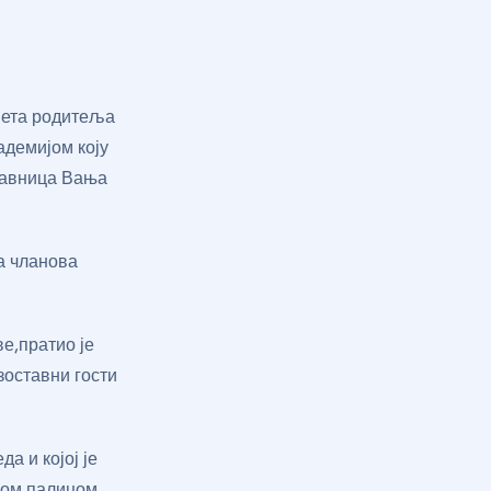
авета родитеља
адемијом коју
ставница Вања
ма чланова
е,пратио је
зоставни гости
а и којој је
ском палицом