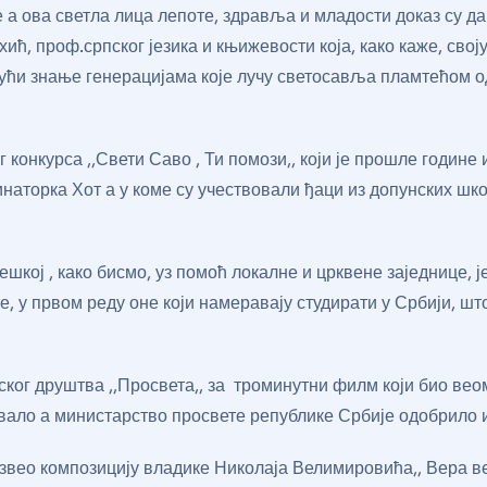
е а ова светла лица лепоте, здравља и младости доказ су д
хић, проф.српског језика и књижевости која, како каже, свој
ући знање генерацијама које лучу светосавља пламтећом о
конкурса ,,Свети Саво , Ти помози,, који је прошле године
наторка Хот а у коме су учествовали ђаци из допунских шко
шкој , како бисмо, уз помоћ локалне и црквене заједнице, ј
, у првом реду оне који намеравају студирати у Србији, шт
нског друштва ,,Просвета,, за троминутни филм који био ве
зовало а министарство просвете републике Србије одобрило 
звео композицију владике Николаја Велимировића,, Вера веч