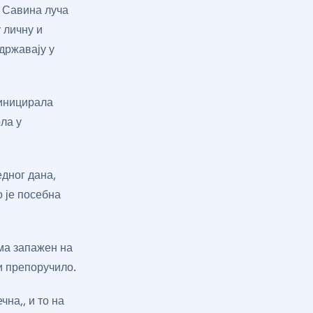
а Савина луча
у личну и
државају у
 иницирала
ла у
едног дана,
о је посебна
ома запажен на
и препоручило.
на,, и то на