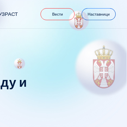
УЗРАСТ
Вести
Наставници
ду и