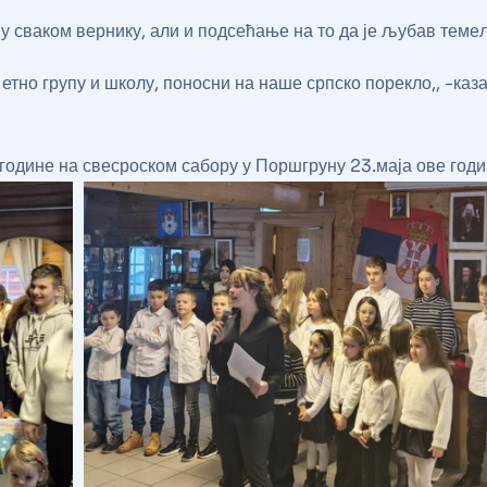
 сваком вернику, али и подсећање на то да је љубав темељ
етно групу и школу, поносни на наше српско порекло,, -каз
године на свесроском сабору у Поршгруну 23.маја ове годи