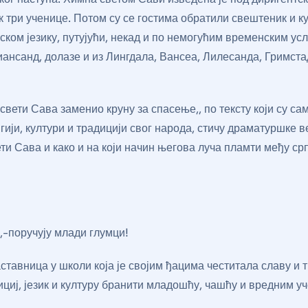
 три ученице. Потом су се гостима обратили свештеник и к
ском језику, путујући, некад и по немогућим временским ус
ансанд, долазе и из Лингдала, Вансеа, Лилесанда, Гримста
 свети Сава заменио круну за спасење,, по тексту који су с
игији, култури и традицији свог народа, стичу драматуршке 
Сети Сава и како и на који начин његова луча пламти међу с
,,-поручују млади глумци!
тавница у школи која је својим ђацима честитала славу и т
дициј, језик и културу бранити младошћу, чашћу и вредним у