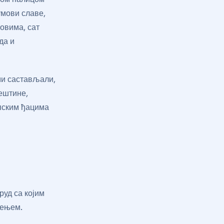
умови славе,
ловима, сат
да и
ами састављали,
вештине,
рпским ђацима
руд са којим
чењем.