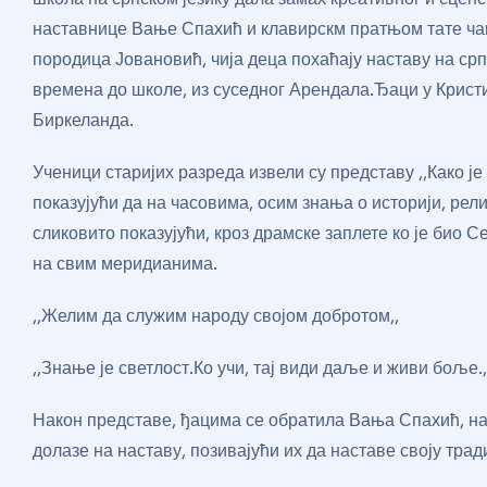
наставнице Вање Спахић и клавирскм пратњом тате чак
породица Јовановић, чија деца похаћају наставу на срп
времена до школе, из суседног Арендала.Ђаци у Кристи
Биркеланда.
Ученици старијих разреда извели су представу ,,Како је
показујући да на часовима, осим знања о историји, рел
сликовито показујући, кроз драмске заплете ко је био 
на свим меридианима.
,,Желим да служим народу својом добротом,,
,,Знање је светлост.Ко учи, тај види даље и живи боље.
Након представе, ђацима се обратила Вања Спахић, нас
долазе на наставу, позивајући их да наставе своју тра