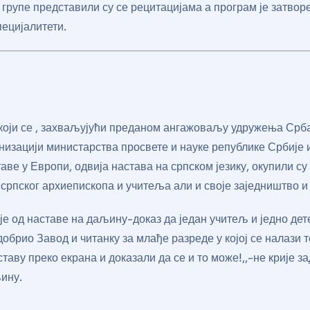
групе представили су се рецитацијама а програм је затвор
пецијалитети.
 који се , захваљујући преданом ангажоваљу удружења Срба
анизацији министарства просвете и науке републике Србије и
аве у Европи, одвија настава на српском језику, окупили су 
српског архиепископа и учитеља али и своје заједништво и 
 је од наставе на даљину-доказ да један учитељ и једно дет
брио Завод и читанку за млађе разреде у којој се налази т
таву преко екрана и доказали да се и то може!,,-не крије 
ину.