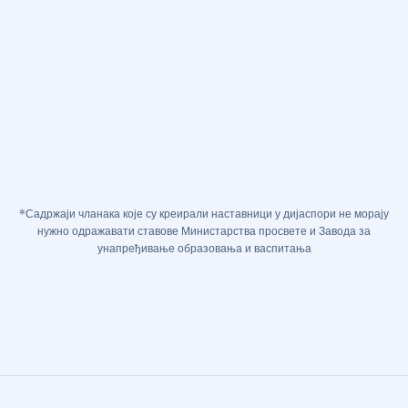
*Садржаји чланака које су креирали наставници у дијаспори не морају
нужно одражавати ставове Министарства просвете и Завода за
унапређивање образовања и васпитања