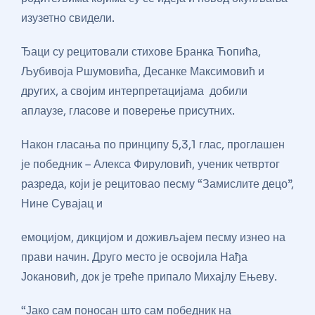
изузетно свидели.
Ђаци су рецитовали стихове Бранка Ћопића,
Љубивоја Ршумовића, Десанке Максимовић и
других, а својим интерпретацијама добили
аплаузе, гласове и поверење присутних.
Након гласања по принципу 5,3,1 глас, проглашен
је победник – Алекса Фируловић, ученик четвртог
разреда, који је рецитовао песму “Замислите децо”,
Нине Сувајац и
емоцијом, дикцијом и доживљајем песму изнео на
прави начин. Друго место је освојила Нађа
Јокановић, док је треће припало Михајлу Ењеву.
“Јако сам поносан што сам победник на