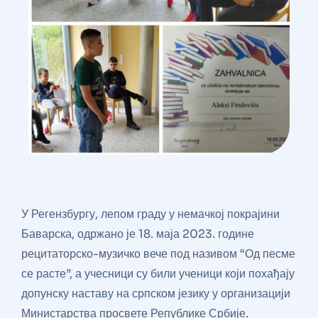
У Регензбургу, лепом граду у немачкој покрајини
Баварска, одржано је 18. маја 2023. године
рецитаторско-музичко вече под називом “Од песме
се расте”, а учесници су били ученици који похађају
допунску наставу на српском језику у организацији
Министарства просвете Републике Србије.