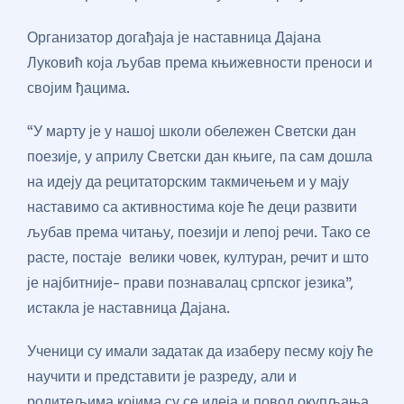
Организатор догађаја је наставница Дајана
Луковић која љубав према књижевности преноси и
својим ђацима.
“У марту је у нашој школи обележен Светски дан
поезије, у априлу Светски дан књиге, па сам дошла
на идеју да рецитаторским такмичењем и у мају
наставимо са активностима које ће деци развити
љубав према читању, поезији и лепој речи. Тако се
расте, постаје велики човек, културан, речит и што
је најбитније- прави познавалац српског језика”,
истакла је наставница Дајана.
Ученици су имали задатак да изаберу песму коју ће
научити и представити је разреду, али и
родитељима којима су се идеја и повод окупљања