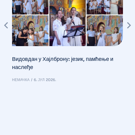
Видовдан у Хајлброну: језик, памћење и
наслеђе
НЕМАЧКА
6. ЈУЛ 2026.