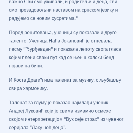
важно.Сви смо уживали, и родитељи и деца, сви
смо презадовољни наставом на српском језику и
радујемо се новим сусретима.”
Поред рецитовања, ученици су показали и друге
таленте. Ученица Нађа Јокановић је отпевала
песму “Ђурђевдан” и показала лепоту свога гласа
којим плени сваки пут кад се њен школски бенд
појави на бини.
И Коста Драгић има таленат за музику, с љубављу
свира хармонику.
Таленат за глуму је показао најмлађи ученик
Андреј Луковић који је свима измамио осмехе
својом интерпретацијом “Вук сеје страх” из чувеног
серијала “Лаку ноћ децо”.