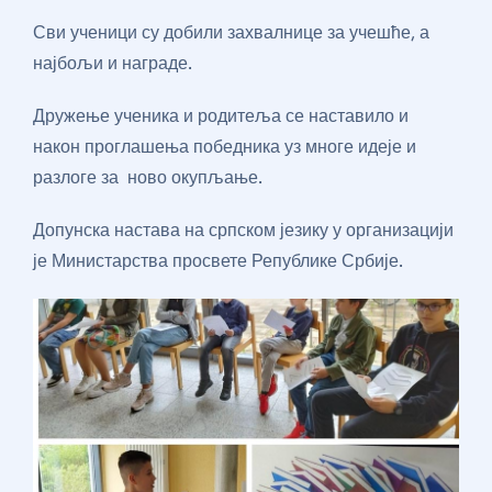
Сви ученици су добили захвалнице за учешће, а
најбољи и награде.
Дружење ученика и родитеља се наставило и
након проглашења победника уз многе идеје и
разлоге за ново окупљање.
Допунска настава на српском језику у организацији
је Министарства просвете Републике Србије.