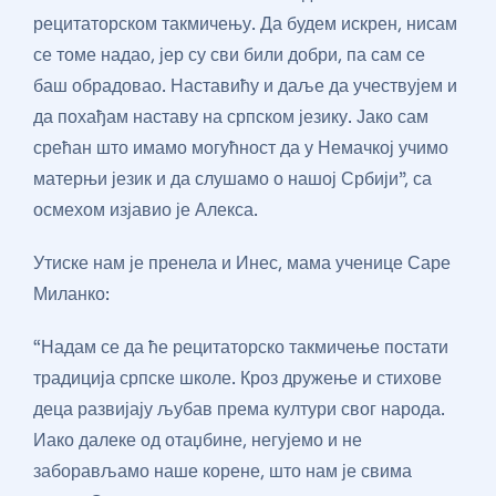
рецитаторском такмичењу. Да будем искрен, нисам
се томе надао, јер су сви били добри, па сам се
баш обрадовао. Наставићу и даље да учествујем и
да похађам наставу на српском језику. Јако сам
срећан што имамо могућност да у Немачкој учимо
матерњи језик и да слушамо о нашој Србији”, са
осмехом изјавио је Алекса.
Утиске нам је пренела и Инес, мама ученице Саре
Миланко:
“Надам се да ће рецитаторско такмичење постати
традиција српске школе. Кроз дружење и стихове
деца развијају љубав према култури свог народа.
Иако далеке од отаџбине, негујемо и не
заборављамо наше корене, што нам је свима