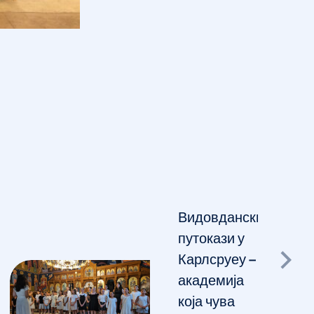
Видовдански
путокази у
Карлсруеу –
академија
која чува