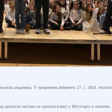
савска академија. У предивном амбијенту 27. 1. 2024. окупил
е допунске наставе на српском језику у Штутгарту и околини,