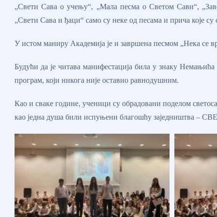
„Свети Сава о учењу“, „Мала песма о Светом Сави“, „Зав
„Свети Сава и ђаци“ само су неке од песама и прича које су 
У истом маниру Академија је и завршена песмом „Нека се вр
Будући да је читава манифестација била у знаку Немањића
програм, који никога није оставио равнодушним.
Као и сваке године, ученици су обрадовани поделом светоса
као једна душа били испуњени благошћу заједништва –