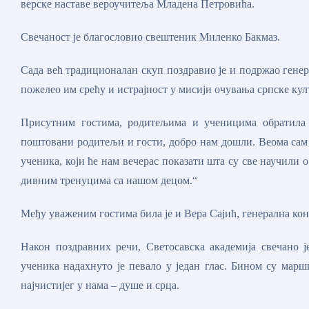
верске наставе вероучитеља Младена Петровића.
Свечаност је благословио свештеник Миленко Бакмаз.
Сада већ традиционалан скуп поздравио је и подржао генер
пожелео им срећу и истрајност у мисији очувања српске кул
Присутним гостима, родитељима и ученицима обратила с
поштовани родитељи и гости, добро нам дошли. Веома сам 
ученика, који ће нам вечерас показати шта су све научили 
дивним тренуцима са нашом децом.“
Међу уваженим гостима била је и Вера Сајић, генерална ко
Након поздравних речи, Светосавска академија свечано
ученика надахнуто је певало у један глас. Бином су марш
најчистијег у нама – душе и срца.