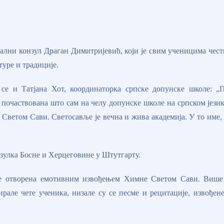
ални конзул Драган Димитријевић, који је свим ученицима чест
туре и традиције.
е и Татјана Хот, координаторка српске допунске школе: „
почаствована што сам на челу допунске школе на српском јези
о Светом Сави. Светосавље је вечна и жива академија. У то име,
нзулка Босне и Херцеговине у Штутгарту.
 је отворена емотивним извођењем Химне Светом Сави. Више
ирале чете ученика, низале су се песме и рецитације, извођен