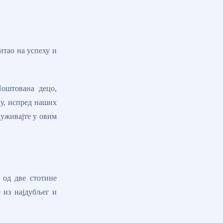
итао на успеху и
Поштована децо,
ку, испред наших
 уживајте у овим
 од две стотине
е из најдубљег и