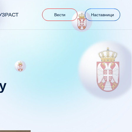
УЗРАСТ
Вести
Наставници
у