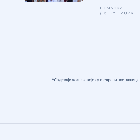
у
НЕМАЧКА
та
6. ЈУЛ 2026.
тва
*Садржаји чланака које су креирали наставници