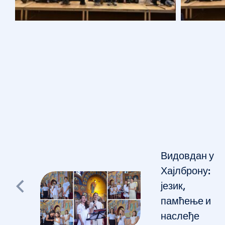
Видовдан у
Хајлброну:
гу
језик,
памћење и
наслеђе