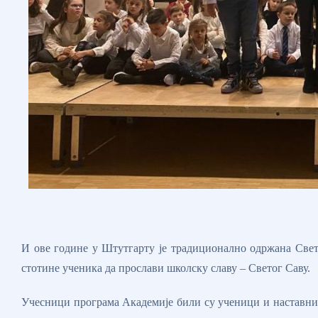
И ове године у Штутгарту је традиционално одржана Свето
стотине ученика да прослави школску славу – Светог Саву.
Учесници програма Академије били су ученици и наставниц