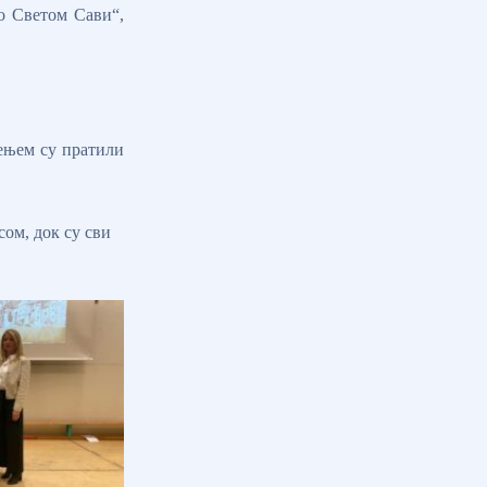
о Светом Сави“,
ђењем су пратили
ом, док су сви