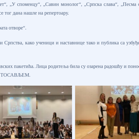
ет“, „У споменцу“, „Савин монолог“, „Српска слава“, „Песма 
се тог дана нашле на репертоару.
ата отворе“.
 и Српства, како ученици и наставнице тако и публика са узбу
вских пакетића. Лица родитеља била су озарена радошћу и понос
 СВЕТОСАВЉЕМ.