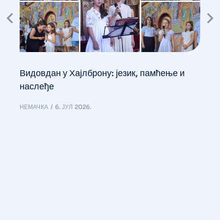
Видовдан у Хајлброну: језик, памћење и
наслеђе
НЕМАЧКА
6. ЈУЛ 2026.