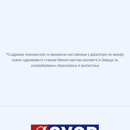
*Садржаји чланака које су креирали наставници у дијаспори не морају
нужно одражавати ставове Министарства просвете и Завода за
унапређивање образовања и васпитања