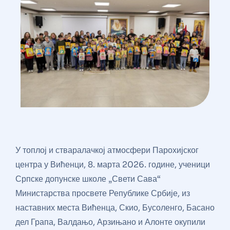
У топлој и стваралачкој атмосфери Парохијског
центра у Вићенци, 8. марта 2026. године, ученици
Српске допунске школе „Свети Сава“
Министарства просвете Републике Србије, из
наставних места Вићенца, Скио, Бусоленго, Басано
дел Грапа, Валдањо, Арзињано и Алонте окупили