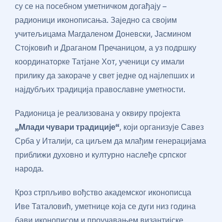
су се на посебном уметничком догађају –
радионици иконописања. Заједно са својим
учитељицама Магдаленом Доневски, Јасмином
Стојковић и Драганом Пречаницом, а уз подршку
координаторке Татјане Хот, ученици су имали
прилику да закораче у свет једне од најлепших и
најдубљих традиција православне уметности.
Радионица је реализована у оквиру пројекта
„Млади чувари традиције“
, који организује Савез
Срба у Италији, са циљем да млађим генерацијама
приближи духовно и културно наслеђе српског
народа.
Кроз стрпљиво вођство академског иконописца
Иве Таталовић, уметнице која се дуги низ година
бави иконописом и проучавањем византијске