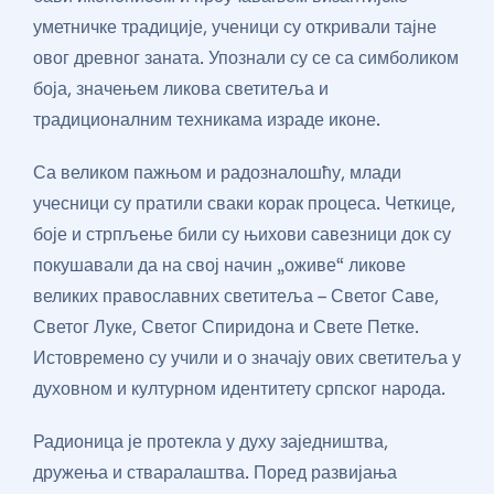
уметничке традиције, ученици су откривали тајне
овог древног заната. Упознали су се са симболиком
боја, значењем ликова светитеља и
традиционалним техникама израде иконе.
Са великом пажњом и радозналошћу, млади
учесници су пратили сваки корак процеса. Четкице,
боје и стрпљење били су њихови савезници док су
покушавали да на свој начин „оживе“ ликове
великих православних светитеља – Светог Саве,
Светог Луке, Светог Спиридона и Свете Петке.
Истовремено су учили и о значају ових светитеља у
духовном и културном идентитету српског народа.
Радионица је протекла у духу заједништва,
дружења и стваралаштва. Поред развијања